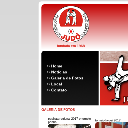
fundada em 1968
››
Home
››
Notícias
››
Galeria de Fotos
››
Local
››
Contato
GALERIA DE FOTOS
paulista regional 2017 e torneio
torneio kyoei 2017
penha