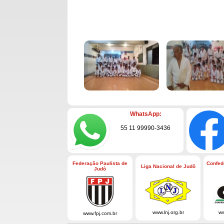
WhatsApp:
55 11 99990-3436
Federação Paulista de
Confed
Liga Nacional de Judô
Judô
www.lnj.org.br
ww
www.fpj.com.br