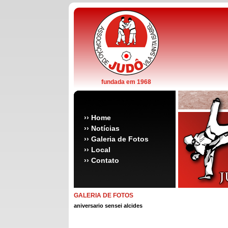
fundada em 1968
››
Home
››
Notícias
››
Galeria de Fotos
››
Local
››
Contato
GALERIA DE FOTOS
aniversario sensei alcides