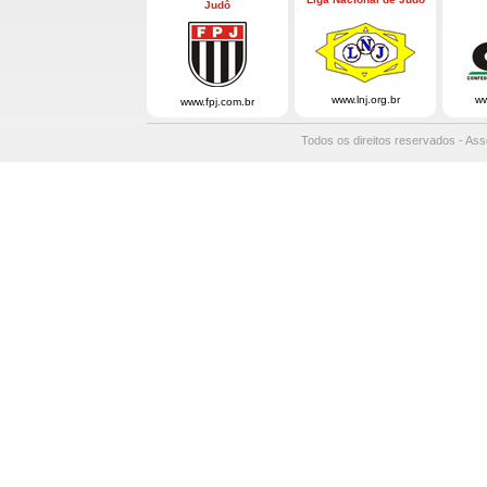
Judô
www.lnj.org.br
ww
www.fpj.com.br
Todos os direitos reservados - Ass