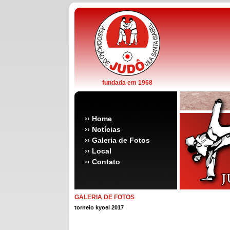
fundada em 1968
››
Home
››
Notícias
››
Galeria de Fotos
››
Local
››
Contato
GALERIA DE FOTOS
torneio kyoei 2017