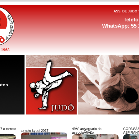
ASS. DE JUDO 
Telefo
WhatsApp: 55 
 1968
otos
7 e torneio
49Âº aniversario da
COPA SÃ
torneio kyoei 2017
associaÃ§Ã£o
ASPIRANT