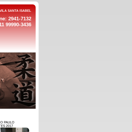
VILA SANTA ISABEL
ne: 2941-7132
11 99990-3436
ƒO PAULO
ES 2017