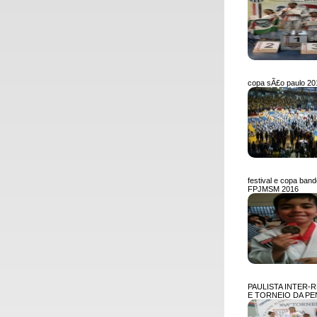
copa sÃ£o paulo 20
festival e copa band
FPJMSM 2016
PAULISTA INTER-
E TORNEIO DA PE