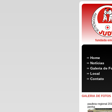
fundada em
››
Home
››
Notícias
››
Galeria de F
››
Local
››
Contato
GALERIA DE FOTOS
paulista regional 201
penha