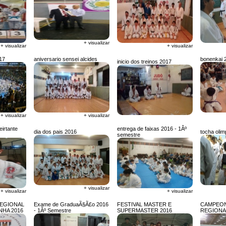
+ visualizar
+ visualizar
+ visualizar
17
aniversario sensei alcides
bonenkai 
inicio dos treinos 2017
+ visualizar
+ visualizar
eirtante
entrega de faixas 2016 - 1Âº
dia dos pais 2016
tocha olim
semestre
+ visualizar
+ visualizar
+ visualizar
REGIONAL
Exame de GraduaÃ§Ã£o 2016
FESTIVAL MASTER E
CAMPEON
NHA 2016
- 1Âº Semestre
SUPERMASTER 2016
REGIONA