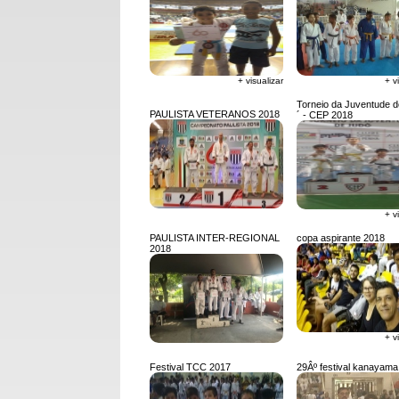
+ visualizar
+ v
Torneio da Juventude 
PAULISTA VETERANOS 2018
´ - CEP 2018
+ v
PAULISTA INTER-REGIONAL
copa aspirante 2018
2018
+ v
Festival TCC 2017
29Âº festival kanayama