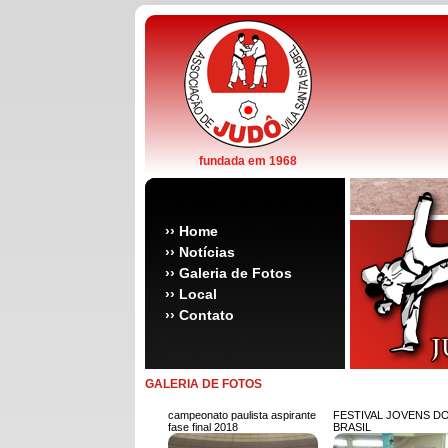
fundada em 1968
››
Home
››
Notícias
››
Galeria de Fotos
››
Local
››
Contato
GALERIA DE FOTOS
campeonato paulista aspirante
FESTIVAL JOVENS D
fase final 2018
BRASIL