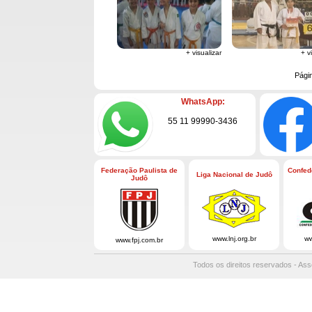
+ visualizar
+ v
Pági
WhatsApp:
55 11 99990-3436
Federação Paulista de
Confed
Liga Nacional de Judô
Judô
www.lnj.org.br
ww
www.fpj.com.br
Todos os direitos reservados - Ass