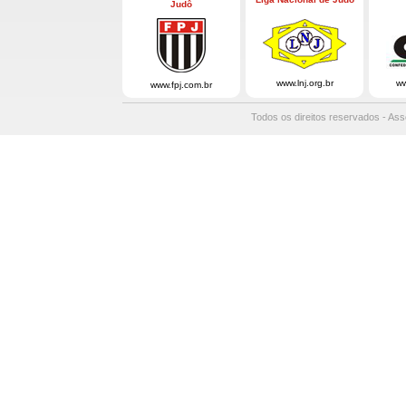
Judô
www.lnj.org.br
ww
www.fpj.com.br
Todos os direitos reservados - Ass