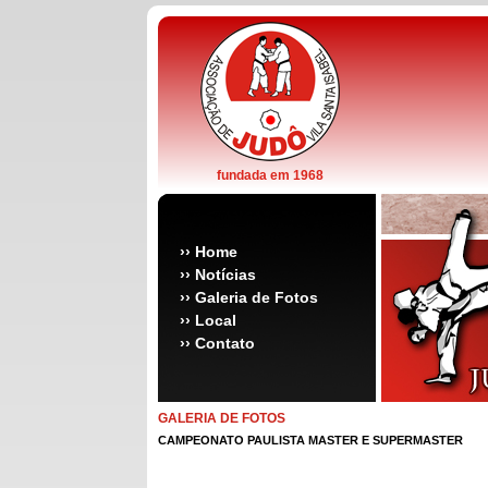
fundada em 1968
››
Home
››
Notícias
››
Galeria de Fotos
››
Local
››
Contato
GALERIA DE FOTOS
CAMPEONATO PAULISTA MASTER E SUPERMASTER