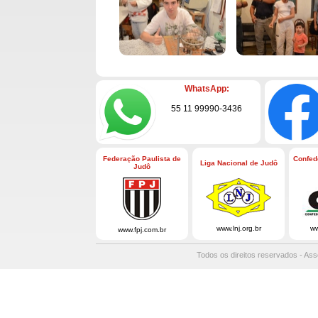
WhatsApp:
55 11 99990-3436
Federação Paulista de
Confed
Liga Nacional de Judô
Judô
www.lnj.org.br
ww
www.fpj.com.br
Todos os direitos reservados - Ass