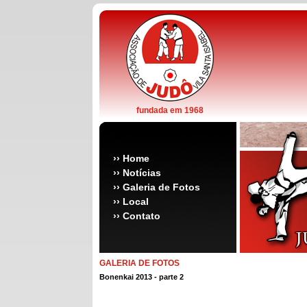
fundada em 1968
››
Home
››
Notícias
››
Galeria de Fotos
››
Local
››
Contato
GALERIA DE FOTOS
Bonenkai 2013 - parte 2