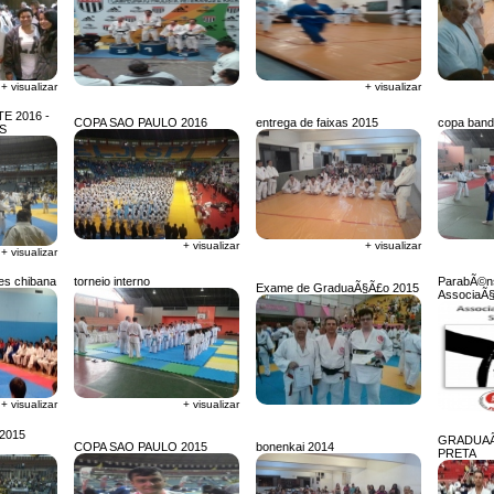
+ visualizar
+ visualizar
E 2016 -
COPA SAO PAULO 2016
entrega de faixas 2015
copa band
S
+ visualizar
+ visualizar
+ visualizar
es chibana
torneio interno
ParabÃ©n
Exame de GraduaÃ§Ã£o 2015
AssociaÃ§
+ visualizar
+ visualizar
2015
GRADUAÃ
COPA SAO PAULO 2015
bonenkai 2014
PRETA