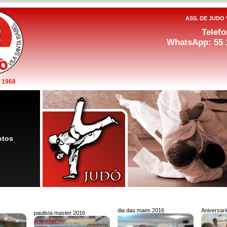
ASS. DE JUDO 
Telefo
WhatsApp: 55 
 1968
otos
dia das maes 2016
Aniversari
paulista master 2016