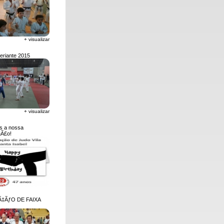
+ visualizar
eriante 2015
+ visualizar
s a nossa
Ã£o!
‡ÃƒO DE FAIXA