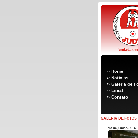
fundada em
››
Home
››
Notícias
››
Galeria de F
››
Local
››
Contato
GALERIA DE FOTOS
dia do judoca 2016