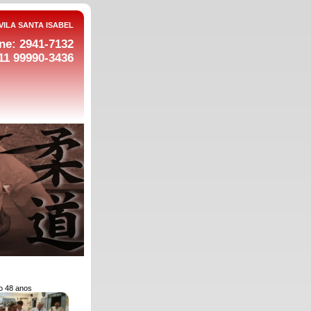
VILA SANTA ISABEL
ne: 2941-7132
11 99990-3436
o 48 anos