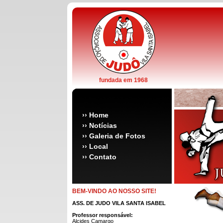
fundada em 1968
››
Home
››
Notícias
››
Galeria de Fotos
››
Local
››
Contato
BEM-VINDO AO NOSSO SITE!
ASS. DE JUDO VILA SANTA ISABEL
Professor responsável:
Alcides Camargo