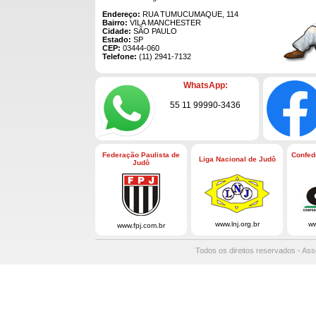
Endereço:
RUA TUMUCUMAQUE, 114
Bairro:
VILA MANCHESTER
Cidade:
SÃO PAULO
Estado:
SP
CEP:
03444-060
Telefone:
(11) 2941-7132
WhatsApp:
55 11 99990-3436
Federação Paulista de
Confed
Liga Nacional de Judô
Judô
www.lnj.org.br
ww
www.fpj.com.br
Todos os direitos reservados - Ass